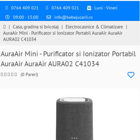
0764 409 021
0764 409 021
Luni - Vineri
09:00 - 15:00
info@bebejucarii.ro
|
Casa, gradina si bricolaj
|
Electrocasnice & Climatizare
|
AuraAir Mini - Purificator si Ionizator Portabil AuraAir AuraAir
AURA02 C41034
AuraAir Mini - Purificator si Ionizator Portabil
AuraAir AuraAir AURA02 C41034
(0 Pareri)