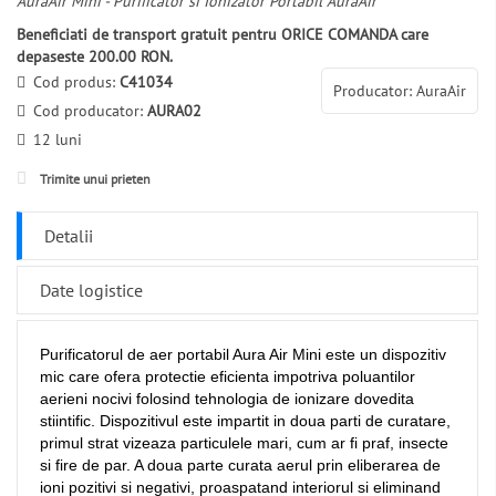
AuraAir Mini - Purificator si Ionizator Portabil AuraAir
Beneficiati de transport gratuit pentru ORICE COMANDA care
depaseste 200.00 RON.
Cod produs:
C41034
Producator: AuraAir
Cod producator:
AURA02
12 luni
Trimite unui prieten
Detalii
Date logistice
Purificatorul de aer portabil Aura Air Mini este un dispozitiv
mic care ofera protectie eficienta impotriva poluantilor
aerieni nocivi folosind tehnologia de ionizare dovedita
stiintific. Dispozitivul este impartit in doua parti de curatare,
primul strat vizeaza particulele mari, cum ar fi praf, insecte
si fire de par. A doua parte curata aerul prin eliberarea de
ioni pozitivi si negativi, proaspatand interiorul si eliminand