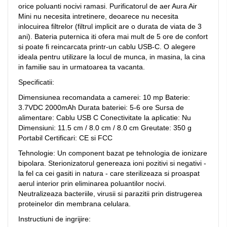
orice poluanti nocivi ramasi. Purificatorul de aer Aura Air
Mini nu necesita intretinere, deoarece nu necesita
inlocuirea filtrelor (filtrul implicit are o durata de viata de 3
ani). Bateria puternica iti ofera mai mult de 5 ore de confort
si poate fi reincarcata printr-un cablu USB-C. O alegere
ideala pentru utilizare la locul de munca, in masina, la cina
in familie sau in urmatoarea ta vacanta.
Specificatii:
Dimensiunea recomandata a camerei: 10 mp Baterie:
3.7VDC 2000mAh Durata bateriei: 5-6 ore Sursa de
alimentare: Cablu USB C Conectivitate la aplicatie: Nu
Dimensiuni: 11.5 cm / 8.0 cm / 8.0 cm Greutate: 350 g
Portabil Certificari: CE si FCC
Tehnologie: Un component bazat pe tehnologia de ionizare
bipolara. Sterionizatorul genereaza ioni pozitivi si negativi -
la fel ca cei gasiti in natura - care sterilizeaza si proaspat
aerul interior prin eliminarea poluantilor nocivi.
Neutralizeaza bacteriile, virusii si parazitii prin distrugerea
proteinelor din membrana celulara.
Instructiuni de ingrijire: