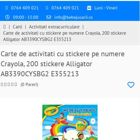
0764 409 021
0764 409 021
Luni - Vineri
09:00 - 15:00
info@bebejucarii.ro
|
Carti
|
Activitati extracurriculare
|
Carte de activitati cu stickere pe numere Crayola, 200 stickere
Alligator AB3390CYSBG2 E355213
Carte de activitati cu stickere pe numere
Crayola, 200 stickere Alligator
AB3390CYSBG2 E355213
(0 Pareri)