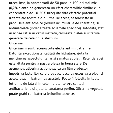
ureea, insa, la concentratii de 50 pana la 100 ori mai mici
(0,2% alantoina genereaza un efect cheratolitic similar cu o
concentratie de 10-20% uree) dar, fara efectele potential
iritante ale acesteia din urma. De aceea, se foloseste in
produsele antiacneice (reduce acumularile de cheratina) si
antimatreata (indeparteaza scuamele specifice). Totodata, atat
in acnee cat si in cazul matretii, calmeaza pielea si iritatiile
generate de cele doua afectiuni.
Glicerina:
Glicerinei ii sunt recunoscute efecte anti-imbatranire.
Datorita exceptionalei calitati de hidratare, ajuta la
mentinerea aspectului tanar si sanatos al pielii. Retentia apei
este vitala pentru a pastra pielea in buna stare. De
asemenea, glicerina actioneaza ca un film protector
impotriva factorilor care provoaca uscarea excesiva a pielii si
accelereaza imbatranirea acesteia. Poate fi folosita in toate
lotiunile de fata si in cele hidratante. Are calitati
antibacteriene si ajuta la curatarea porilor. Glicerina vegetala
poate grabi combaterea leziunilor acneice.