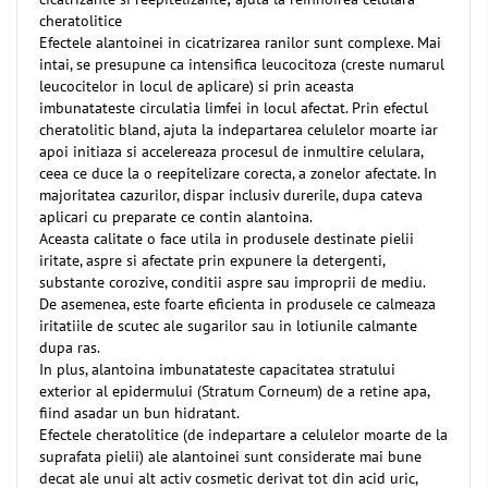
cheratolitice
Efectele alantoinei in cicatrizarea ranilor sunt complexe. Mai
intai, se presupune ca intensifica leucocitoza (creste numarul
leucocitelor in locul de aplicare) si prin aceasta
imbunatateste circulatia limfei in locul afectat. Prin efectul
cheratolitic bland, ajuta la indepartarea celulelor moarte iar
apoi initiaza si accelereaza procesul de inmultire celulara,
ceea ce duce la o reepitelizare corecta, a zonelor afectate. In
majoritatea cazurilor, dispar inclusiv durerile, dupa cateva
aplicari cu preparate ce contin alantoina.
Aceasta calitate o face utila in produsele destinate pielii
iritate, aspre si afectate prin expunere la detergenti,
substante corozive, conditii aspre sau improprii de mediu.
De asemenea, este foarte eficienta in produsele ce calmeaza
iritatiile de scutec ale sugarilor sau in lotiunile calmante
dupa ras.
In plus, alantoina imbunatateste capacitatea stratului
exterior al epidermului (Stratum Corneum) de a retine apa,
fiind asadar un bun hidratant.
Efectele cheratolitice (de indepartare a celulelor moarte de la
suprafata pielii) ale alantoinei sunt considerate mai bune
decat ale unui alt activ cosmetic derivat tot din acid uric,