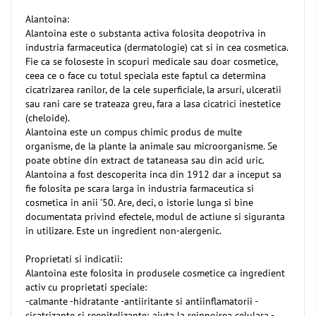
Alantoina:
Alantoina este o substanta activa folosita deopotriva in
industria farmaceutica (dermatologie) cat si in cea cosmetica.
Fie ca se foloseste in scopuri medicale sau doar cosmetice,
ceea ce o face cu totul speciala este faptul ca determina
cicatrizarea ranilor, de la cele superficiale, la arsuri, ulceratii
sau rani care se trateaza greu, fara a lasa cicatrici inestetice
(cheloide).
Alantoina este un compus chimic produs de multe
organisme, de la plante la animale sau microorganisme. Se
poate obtine din extract de tataneasa sau din acid uric.
Alantoina a fost descoperita inca din 1912 dar a inceput sa
fie folosita pe scara larga in industria farmaceutica si
cosmetica in anii ’50. Are, deci, o istorie lunga si bine
documentata privind efectele, modul de actiune si siguranta
in utilizare. Este un ingredient non-alergenic.
Proprietati si indicatii:
Alantoina este folosita in produsele cosmetice ca ingredient
activ cu proprietati speciale:
-calmante -hidratante -antiiritante si antiinflamatorii -
cicatrizante si reepitelizante; ajuta la reinnoirea celulara -