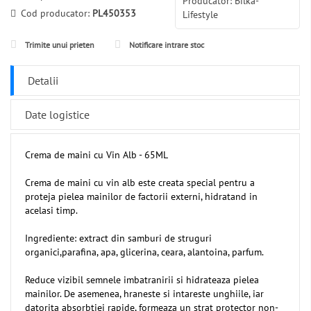
Producator: Bilka-
Cod producator:
PL450353
Lifestyle
Trimite unui prieten
Notificare intrare stoc
Detalii
Date logistice
Crema de maini cu Vin Alb - 65ML
Crema de maini cu vin alb este creata special pentru a
proteja pielea mainilor de factorii externi, hidratand in
acelasi timp.
Ingrediente: extract din samburi de struguri
organici,parafina, apa, glicerina, ceara, alantoina, parfum.
Reduce vizibil semnele imbatranirii si hidrateaza pielea
mainilor. De asemenea, hraneste si intareste unghiile, iar
datorita absorbtiei rapide, formeaza un strat protector non-