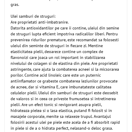
gras.
Ulei samburi de struguri:
Are proprietati anti-imbatranire.
Datorita antioxidantilor pe care ii contine, uleiul din semine
de struguri lupta eficient impotriva radicalilor liberi. Pentru
prevenirea ridurilor premature, este recomandat sa folosesti
uleiul din seminte de struguri in fiecare zi. Mentine
elasticitatea pielii, deoarece contine un complex de
flavonoizi care joaca un rol important in stabilizarea
nivelului de colagen si de elastina din piele. Are proprietati
astringente, care ajuta la combaterea acneei si la micsorarea
porilor. Contine acid linoleic care este un puternic
antiinflamator ce grabeste combaterea leziunilor provocate
de acnee, dar si vitamina E, care imbunatateste calitatea
celulelor pielii. Uleiul din samburi de struguri este deosebit
de valoros si in ceea ce priveste frumusetea si intretinerea
pielii. Are un efect tonic si revigorant asupra pielii,
hidrateaza pielea si o lasa elastica, putand fi folosit si in
masajele corporale, menite sa relaxeze trupul. Avantajul
folosirii acestui ulei pe piele este acela de a fi absorbit rapid
in piele si de a o hidrata perfect, nelasand-o deloc grasa.