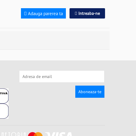
Adauga parerea ta
Intreaba-ne
Aboneaza-te