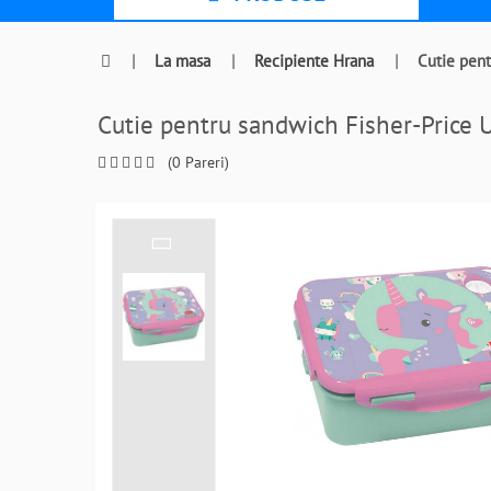
|
La masa
|
Recipiente Hrana
|
Cutie pen
Cutie pentru sandwich Fisher-Pric
(0 Pareri)