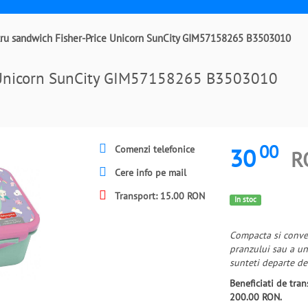
tru sandwich Fisher-Price Unicorn SunCity GIM57158265 B3503010
e Unicorn SunCity GIM57158265 B3503010
00
30
Comenzi telefonice
R
Cere info pe mail
Transport: 15.00 RON
In stoc
Compacta si conven
pranzului sau a un
sunteti departe de
Beneficiati de tr
200.00 RON.