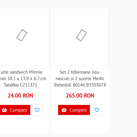
Cutie sandwich Minnie
Set 2 biberoane nou-
ban 18.1 x 13.9 x 6.7 cm
nascuti si 2 suzete Medic
TataWay CZ11371
BebeduE 80146 B3503078
B3503085
24.00 RON
265.00 RON
Cumpara
Cumpara