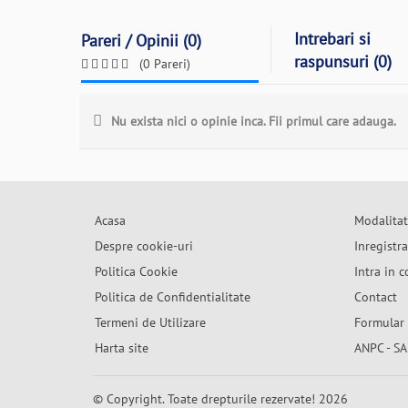
Intrebari si
Pareri / Opinii (0)
raspunsuri (0)
(0 Pareri)
Nu exista nici o opinie inca. Fii primul care adauga.
Acasa
Modalitat
Despre cookie-uri
Inregistr
Politica Cookie
Intra in c
Politica de Confidentialitate
Contact
Termeni de Utilizare
Formular 
Harta site
ANPC - SA
© Copyright. Toate drepturile rezervate! 2026