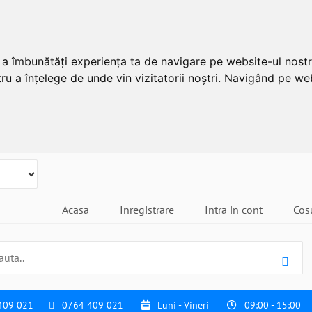
u a îmbunătăți experiența ta de navigare pe website-ul nostr
ru a înțelege de unde vin vizitatorii noștri. Navigând pe web
Acasa
Inregistrare
Intra in cont
Cos
409 021
0764 409 021
Luni - Vineri
09:00 - 15:00