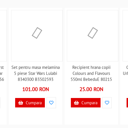
st
Set pentru masa melamina
Recipient hrana copii
ar
5 piese Star Wars Lulabi
Colours and Flavours
Ur
56
8340300 B3502593
550ml BebeduE 80215
B3502219
101.00 RON
25.00 RON
Cumpara
Cumpara