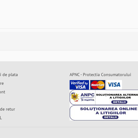
i de plata
APNC - Protectia Consumatorului
are
ont
de retur
L