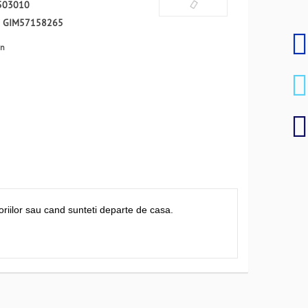
503010
:
GIM57158265
en
oriilor sau cand sunteti departe de casa.