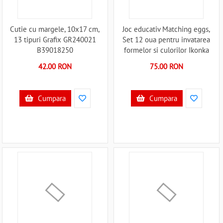
Cutie cu margele, 10x17 cm,
Joc educativ Matching eggs,
13 tipuri Grafix GR240021
Set 12 oua pentru invatarea
B39018250
formelor si culorilor Ikonka
IK17739 B39017739
42.00 RON
75.00 RON
Cumpara
Cumpara