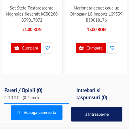
Set Stele Fosforescente
Marioneta deget cauciuc
Magnoidz Keycraft KCSC260
Dinozaur LG Imports LG9539
B39017072
B39018176
21.00 RON
17.00 RON
Cumpara
Cumpara
Pareri / Opinii (0)
Intrebari si
raspunsuri (0)
(0 Pareri)
Adauga parerea ta
Intreaba-ne