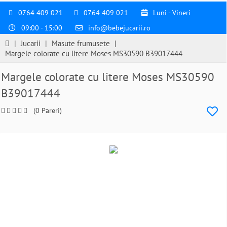
0764 409 021
0764 409 021
Luni - Vineri
09:00 - 15:00
info@bebejucarii.ro
|
Jucarii
|
Masute frumusete
|
Margele colorate cu litere Moses MS30590 B39017444
Margele colorate cu litere Moses MS30590
B39017444
(0 Pareri)