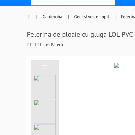
|
Garderoba
|
Geci si veste copii
|
Peleri
Pelerina de ploaie cu gluga LOL 
(0 Pareri)