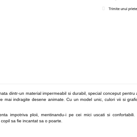
Trimite unui priet
ata dintr-un material impermeabil si durabil, special conceput pentru a
e mai indragite desene animate. Cu un model unic, culori vii si grafi
lenta impotriva ploii, mentinandu-i pe cei mici uscati si confortabil
 copil sa fie incantat sa o poarte.