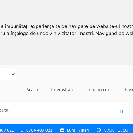
u a îmbunătăți experiența ta de navigare pe website-ul nostr
ru a înțelege de unde vin vizitatorii noștri. Navigând pe web
Acasa
Inregistrare
Intra in cont
Cos
409 021
0764 409 021
Luni - Vineri
09:00 - 15:00