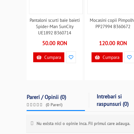
Pantaloni scurti baie baieti
Mocasini copii Pimpol
Spider-Man SunCity
PP27994 B360672
UE1892 B360714
50.00 RON
120.00 RON
Cumpara
Cumpara
Intrebari si
Pareri / Opinii (0)
raspunsuri (0)
(0 Pareri)
Nu exista nici o opinie inca. Fii primul care adauga.