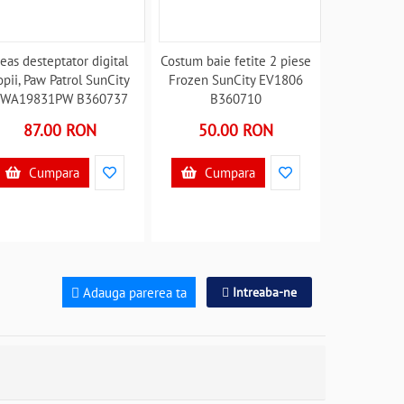
eas desteptator digital
Costum baie fetite 2 piese
opii, Paw Patrol SunCity
Frozen SunCity EV1806
WA19831PW B360737
B360710
87.00 RON
50.00 RON
Cumpara
Cumpara
Adauga parerea ta
Intreaba-ne