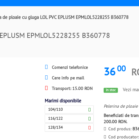
na de ploaie cu gluga LOL PVC EPLUSM EPMLOL5228255 B360778
PVC EPLUSM EPMLOL5228255 B360778
00
36
Comenzi telefonice
R
Cere info pe mail
Transport: 15.00 RON
Vezi mar
In stoc
Marimi disponibile
Pelerina de ploaie
104/110
Beneficiati de tr
116/122
200.00 RON.
128/134
Cod produs:
B3
Cod producator