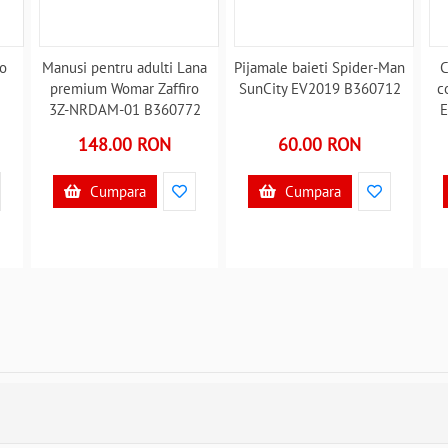
ho
Manusi pentru adulti Lana
Pijamale baieti Spider-Man
C
premium Womar Zaffiro
SunCity EV2019 B360712
c
3Z-NRDAM-01 B360772
E
148.00 RON
60.00 RON
Cumpara
Cumpara