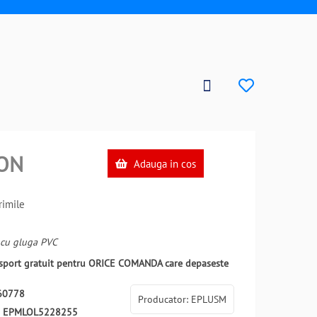
ON
Adauga in cos
imile
 cu gluga PVC
ansport gratuit pentru ORICE COMANDA care depaseste
60778
Producator: EPLUSM
:
EPMLOL5228255