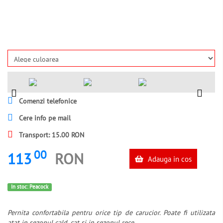
Comenzi telefonice
Cere info pe mail
Transport: 15.00 RON
00
113
RON
Adauga in cos
In stoc: Peacock
Pernita confortabila pentru orice tip de carucior. Poate fi utilizata
atat in sezonul cald, cat si in sezonul rece.