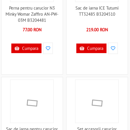
Perna pentru carucior N3
Sac de iarna ICE Tutumi
Minky Womar Zaffiro AN-PW-
TT32485 B3204510
03M B3204481
77.00 RON
219.00 RON
Cumpara
Cumpara
Sac de iarna pentru carucior
Set accesorii carucior