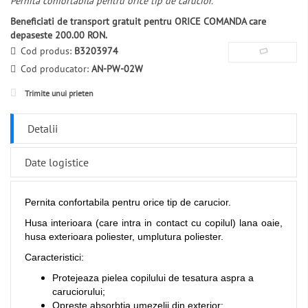
Pernita confortabila pentru orice tip de carucior.
Beneficiati de transport gratuit pentru ORICE COMANDA care
depaseste 200.00 RON.
Cod produs:
B3203974
Cod producator:
AN-PW-02W
Trimite unui prieten
Detalii
Date logistice
Pernita confortabila pentru orice tip de carucior.
Husa interioara (care intra in contact cu copilul) lana oaie,
husa exterioara poliester, umplutura poliester.
Caracteristici:
Protejeaza pielea copilului de tesatura aspra a
caruciorului;
Opreste absorbtia umezelii din exterior;