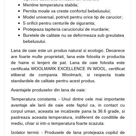
Mentine temperatura stabila;
Pernita moale va creste confortul bebelusului;
Model universal, potrivit pentru orice tip de carucior;
5 orificii pentru centurile de siguranta;
Protejeaza tapiteria caruciorului de murdarie;
Buretele de calitate nu se deformeaza sub greutatea
bebelusului.
Lana de oaie este un produs natural si ecologic. Deoarece
are foarte multe proprietati, lana este folosita in productia
de haine si lenjerii de pat. Lana de oaie folosita este
certificata WOOLMARK EXCELLENCE IN WOOL, certificat
eliberat de compania Woolmark, si respecta toate
standardele de calitate pentru acest produs.
Avantajele produselor din lana de oaie:
Temperatura constanta - Unul dintre cele mai importante
avantaje ale lanii de oaie este faptul ca, in contact cu
corpul uman, aceasta se incalzeste pana la 36.6 grade, si
pastreaza aceasta temperatura, indiferent de conditiile de
mediu, chiar si intr-o temperatura foarte scazuta.
Izolator termic - Produsele de lana protejeaza copilul de