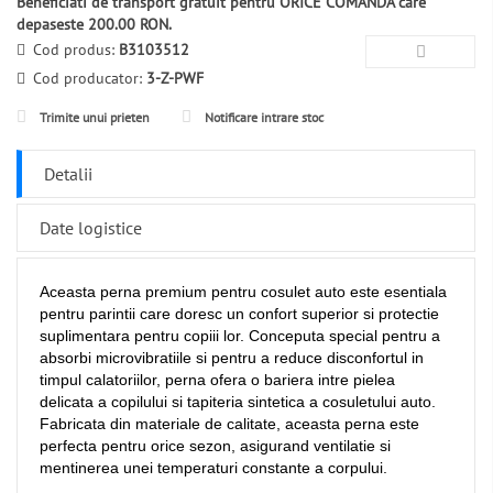
Beneficiati de transport gratuit pentru ORICE COMANDA care
depaseste 200.00 RON.
Cod produs:
B3103512
Cod producator:
3-Z-PWF
Trimite unui prieten
Notificare intrare stoc
Detalii
Date logistice
Aceasta perna premium pentru cosulet auto este esentiala
pentru parintii care doresc un confort superior si protectie
suplimentara pentru copiii lor. Conceputa special pentru a
absorbi microvibratiile si pentru a reduce disconfortul in
timpul calatoriilor, perna ofera o bariera intre pielea
delicata a copilului si tapiteria sintetica a cosuletului auto.
Fabricata din materiale de calitate, aceasta perna este
perfecta pentru orice sezon, asigurand ventilatie si
mentinerea unei temperaturi constante a corpului.