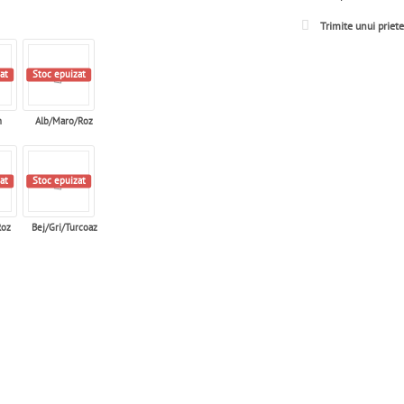
Trimite unui priet
at
Stoc epuizat
n
Alb/Maro/Roz
at
Stoc epuizat
Roz
Bej/Gri/Turcoaz