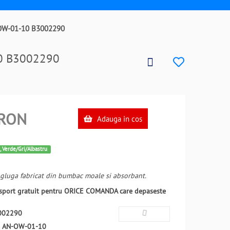
N-OW-01-10 B3002290
10 B3002290
RON
Adauga in cos
, Verde/Gri/Albastru
gluga fabricat din bumbac moale si absorbant.
ansport gratuit pentru ORICE COMANDA care depaseste
002290
:
AN-OW-01-10