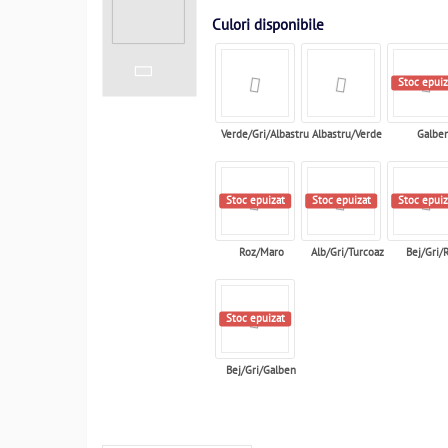
Culori disponibile
Stoc epuiz
Verde/Gri/Albastru
Albastru/Verde
Galbe
Stoc epuizat
Stoc epuizat
Stoc epuiz
Roz/Maro
Alb/Gri/Turcoaz
Bej/Gri/
Stoc epuizat
Bej/Gri/Galben