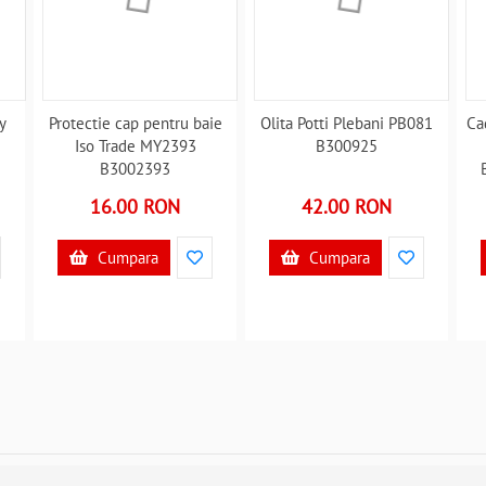
y
Protectie cap pentru baie
Olita Potti Plebani PB081
Cad
Iso Trade MY2393
B300925
B3002393
16.00 RON
42.00 RON
Cumpara
Cumpara