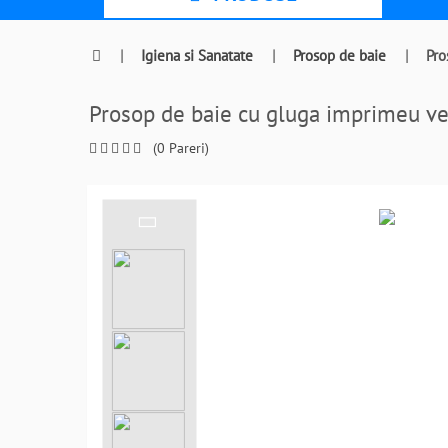
|
Igiena si Sanatate
|
Prosop de baie
|
Pro
Prosop de baie cu gluga imprimeu 
(0 Pareri)