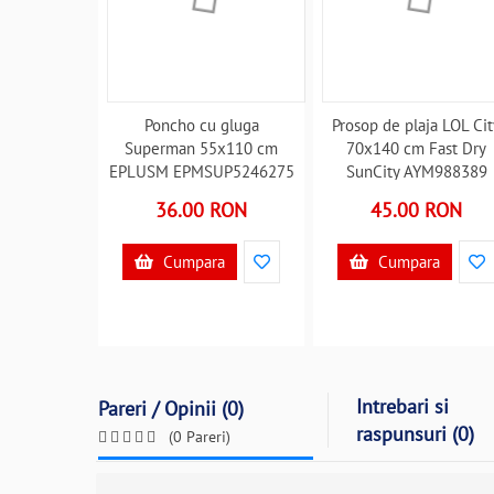
Poncho cu gluga
Prosop de plaja LOL Cit
Superman 55x110 cm
70x140 cm Fast Dry
EPLUSM EPMSUP5246275
SunCity AYM988389
B3002514
B3002502
36.00 RON
45.00 RON
Cumpara
Cumpara
Intrebari si
Pareri / Opinii (0)
raspunsuri (0)
(0 Pareri)