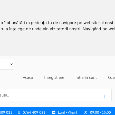
u a îmbunătăți experiența ta de navigare pe website-ul nostr
ru a înțelege de unde vin vizitatorii noștri. Navigând pe web
Acasa
Inregistrare
Intra in cont
Cos
409 021
0764 409 021
Luni - Vineri
09:00 - 15:00