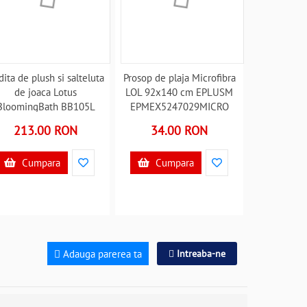
ita de plush si salteluta
Prosop de plaja Microfibra
de joaca Lotus
LOL 92x140 cm EPLUSM
BloomingBath BB105L
EPMEX5247029MICRO
B3002263
B3002498
213.00 RON
34.00 RON
Cumpara
Cumpara
Adauga parerea ta
Intreaba-ne