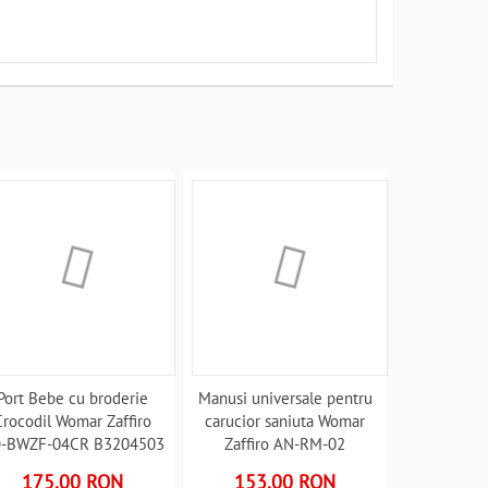
Port Bebe cu broderie
Manusi universale pentru
Crocodil Womar Zaffiro
carucior saniuta Womar
-BWZF-04CR B3204503
Zaffiro AN-RM-02
B3203970
175.00 RON
153.00 RON