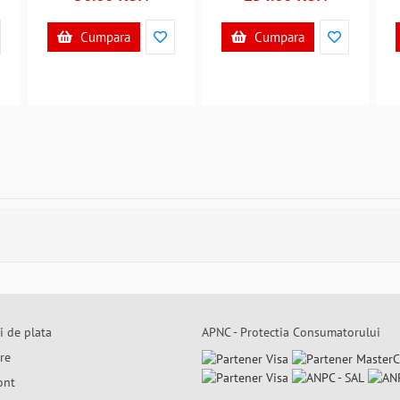
Cumpara
Cumpara
i de plata
APNC - Protectia Consumatorului
are
ont