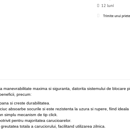
12 luni
Trimite unui priet
 manevrabilitate maxima si siguranta, datorita sistemului de blocare pivo
beneficii, precum:
 pana si creste durabilitatea.
uc absoarbe socurile si este rezistenta la uzura si rupere, fiind ideala 
un simplu mecanism de tip click.
otrivit pentru majoritatea carucioarelor.
 greutatea totala a caruciorului, facilitand utilizarea zilnica.