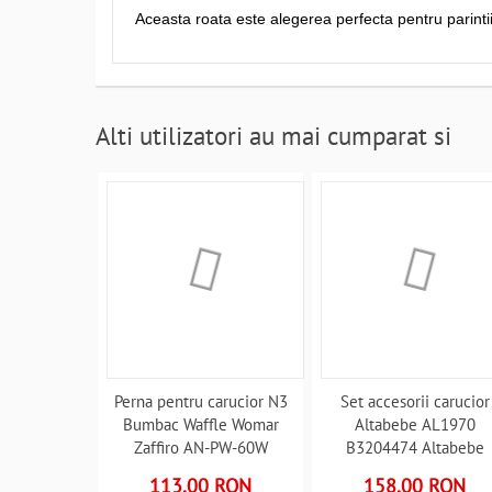
Aceasta roata este alegerea perfecta pentru parintii 
Alti utilizatori au mai cumparat si
Perna pentru carucior N3
Set accesorii carucior
Bumbac Waffle Womar
Altabebe AL1970
Zaffiro AN-PW-60W
B3204474 Altabebe
B3204534
AL1970 B3204474
113.00 RON
158.00 RON