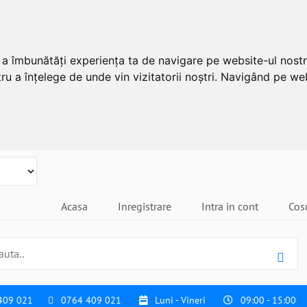
u a îmbunătăți experiența ta de navigare pe website-ul nostr
ru a înțelege de unde vin vizitatorii noștri. Navigând pe web
Acasa
Inregistrare
Intra in cont
Cos
409 021
0764 409 021
Luni - Vineri
09:00 - 15:00