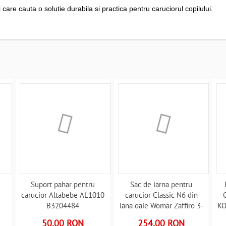
care cauta o solutie durabila si practica pentru caruciorul copilului.
Suport pahar pentru
Sac de iarna pentru
carucior Altabebe AL1010
carucior Classic N6 din
B3204484
lana oaie Womar Zaffiro 3-
KO
Z-SW-S6 B3204561
50.00 RON
254.00 RON