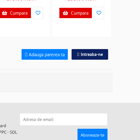
Cumpara
Cumpara
Adauga parerea ta
Intreaba-ne
Aboneaza-te