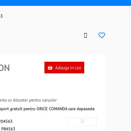
63
ON
Adauga in cos
nta cu blocator pentru carucior
ansport gratuit pentru ORICE COMANDA care depaseste
204563
:
PB4563