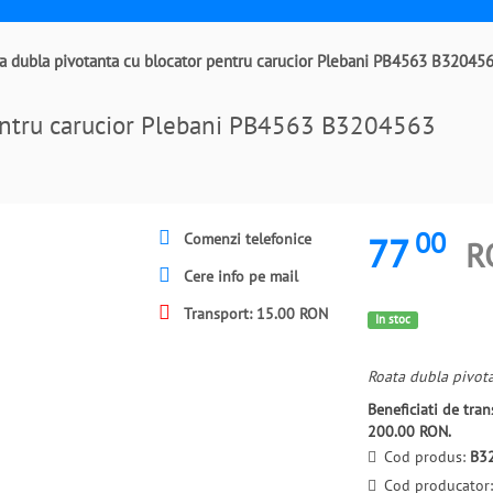
a dubla pivotanta cu blocator pentru carucior Plebani PB4563 B32045
pentru carucior Plebani PB4563 B3204563
00
77
Comenzi telefonice
R
Cere info pe mail
Transport: 15.00 RON
In stoc
Roata dubla pivota
Beneficiati de tr
200.00 RON.
Cod produs:
B3
Cod producator