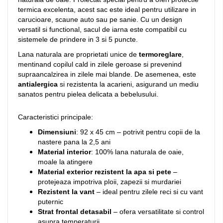
termica excelenta, acest sac este ideal pentru utilizare in
carucioare, scaune auto sau pe sanie. Cu un design
versatil si functional, sacul de iarna este compatibil cu
sistemele de prindere in 3 si 5 puncte.
Lana naturala are proprietati unice de
termoreglare
,
mentinand copilul cald in zilele geroase si prevenind
supraancalzirea in zilele mai blande. De asemenea, este
antialergica
si rezistenta la acarieni, asigurand un mediu
sanatos pentru pielea delicata a bebelusului.
Caracteristici principale:
Dimensiuni
: 92 x 45 cm – potrivit pentru copii de la
nastere pana la 2,5 ani
Material interior
: 100% lana naturala de oaie,
moale la atingere
Material exterior rezistent la apa si pete
–
protejeaza impotriva ploii, zapezii si murdariei
Rezistent la vant
– ideal pentru zilele reci si cu vant
puternic
Strat frontal detasabil
– ofera versatilitate si control
asupra temperaturii