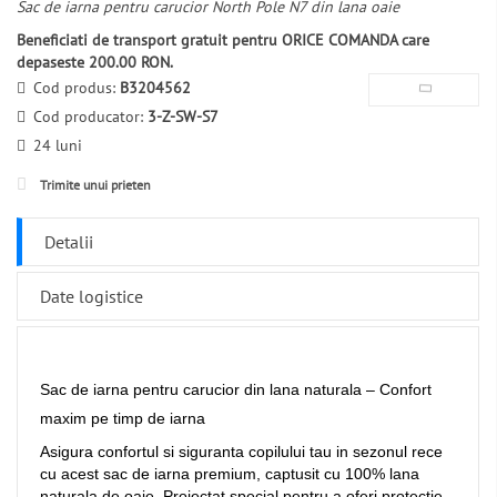
Sac de iarna pentru carucior North Pole N7 din lana oaie
Beneficiati de transport gratuit pentru ORICE COMANDA care
depaseste 200.00 RON.
Cod produs:
B3204562
Cod producator:
3-Z-SW-S7
24 luni
Trimite unui prieten
Detalii
Date logistice
Sac de iarna pentru carucior din lana naturala – Confort
maxim pe timp de iarna
Asigura confortul si siguranta copilului tau in sezonul rece
cu acest sac de iarna premium, captusit cu 100% lana
naturala de oaie. Proiectat special pentru a oferi protectie