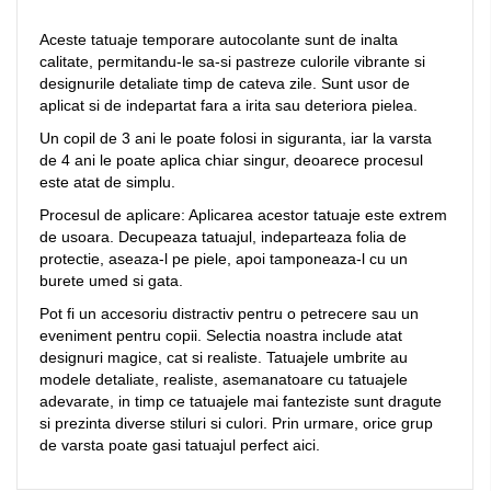
Aceste tatuaje temporare autocolante sunt de inalta
calitate, permitandu-le sa-si pastreze culorile vibrante si
designurile detaliate timp de cateva zile. Sunt usor de
aplicat si de indepartat fara a irita sau deteriora pielea.
Un copil de 3 ani le poate folosi in siguranta, iar la varsta
de 4 ani le poate aplica chiar singur, deoarece procesul
este atat de simplu.
Procesul de aplicare: Aplicarea acestor tatuaje este extrem
de usoara. Decupeaza tatuajul, indeparteaza folia de
protectie, aseaza-l pe piele, apoi tamponeaza-l cu un
burete umed si gata.
Pot fi un accesoriu distractiv pentru o petrecere sau un
eveniment pentru copii. Selectia noastra include atat
designuri magice, cat si realiste. Tatuajele umbrite au
modele detaliate, realiste, asemanatoare cu tatuajele
adevarate, in timp ce tatuajele mai fanteziste sunt dragute
si prezinta diverse stiluri si culori. Prin urmare, orice grup
de varsta poate gasi tatuajul perfect aici.