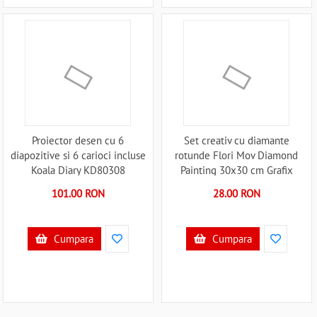
Proiector desen cu 6
Set creativ cu diamante
diapozitive si 6 carioci incluse
rotunde Flori Mov Diamond
Koala Diary KD80308
Painting 30x30 cm Grafix
B39018054
GRCR2098-23GE2 B39018133
101.00 RON
28.00 RON
Cumpara
Cumpara