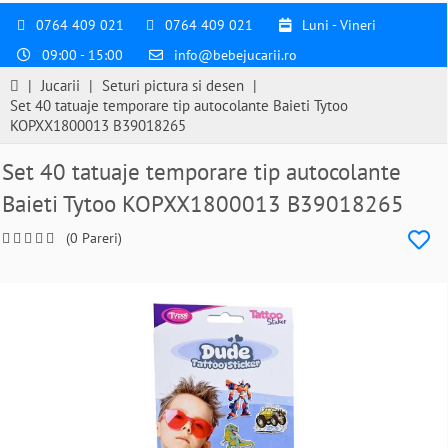
0764 409 021
0764 409 021
Luni - Vineri
09:00 - 15:00
info@bebejucarii.ro
|
Jucarii
|
Seturi pictura si desen
|
Set 40 tatuaje temporare tip autocolante Baieti Tytoo
KOPXX1800013 B39018265
Set 40 tatuaje temporare tip autocolante
Baieti Tytoo KOPXX1800013 B39018265
(0 Pareri)