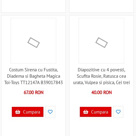
Costum Sirena cu Fustita,
Diapozitive cu 4 povesti,
Diadema si Bagheta Magica
Scufita Rosie, Ratusca cea
Toi-Toys TT12147A B39017843
urata, Vulpea si pisica, Cei trei
purcelusi Mideer MD1111
67.00 RON
40.00 RON
B39017620
Cumpara
Cumpara