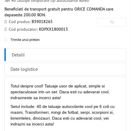
Set 40 tatuaje temporare tip autocolante Baieti
Beneficiati de transport gratuit pentru ORICE COMANDA care
depaseste 200.00 RON.
Cod produs:
B39018265
Cod producator:
KOPXX1800013
Trimite unui prieten
Detalii
Date logistice
Totul despre cool! Tatuaje usor de aplicat, simple si
spectaculoase intr-un set. Daca esti cu adevarat cool,
indrazneste sa incerci asta!
Setul include: 40 de tatuaje autocolante cool pe 6 coli cu
masini, Transformeri, mingi de fotbal, serpi, scorpioni si,
bineinteles, dinozauri. Daca esti cu adevarat cool, vei
indrazni sa incerci asta!