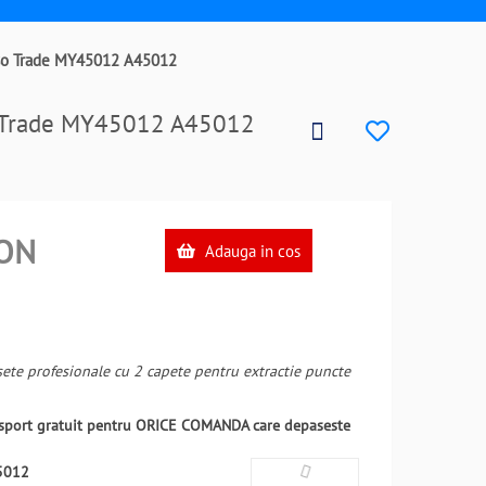
 Iso Trade MY45012 A45012
Iso Trade MY45012 A45012
ON
Adauga in cos
sete profesionale cu 2 capete pentru extractie puncte
ansport gratuit pentru ORICE COMANDA care depaseste
5012