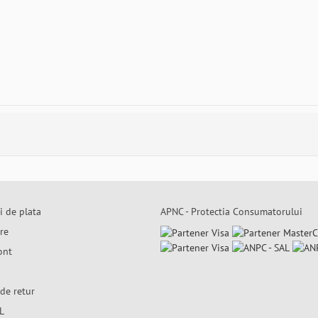
i de plata
APNC - Protectia Consumatorului
are
ont
de retur
L