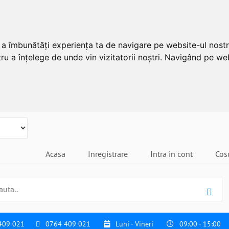
u a îmbunătăți experiența ta de navigare pe website-ul nostr
ru a înțelege de unde vin vizitatorii noștri. Navigând pe web
Acasa
Inregistrare
Intra in cont
Cos
409 021
0764 409 021
Luni - Vineri
09:00 - 15:00