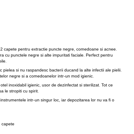
u 2 capete pentru extractie puncte negre, comedoane si acnee.
 cu punctele negre si alte impuritati faciale. Perfect pentru
ile.
pielea si nu raspandesc bacterii ducand la alte infectii ale pielii.
ctelor negre si a comedoanelor intr-un mod igienic.
el inoxidabil igienic, usor de dezinfectat si sterilizat. Tot ce
 le stropiti cu spirit.
instrumentele intr-un singur loc, iar depozitarea lor nu va fi o
2 capete