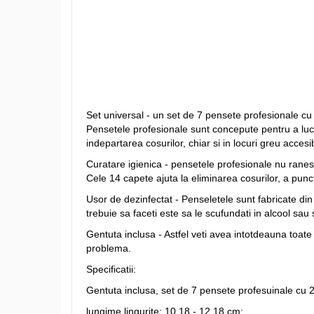
Set universal - un set de 7 pensete profesionale c
Pensetele profesionale sunt concepute pentru a lucra
indepartarea cosurilor, chiar si in locuri greu accesib
Curatare igienica - pensetele profesionale nu ranesc 
Cele 14 capete ajuta la eliminarea cosurilor, a pun
Usor de dezinfectat - Penseletele sunt fabricate din ot
trebuie sa faceti este sa le scufundati in alcool sau sa
Gentuta inclusa - Astfel veti avea intotdeauna toate 
problema.
Specificatii:
Gentuta inclusa, set de 7 pensete profesuinale cu 
lungime lingurite: 10,18 - 12,18 cm;