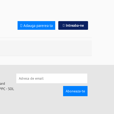
Adauga parerea ta
Intreaba-ne
Aboneaza-te