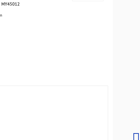
:
MY45012
en