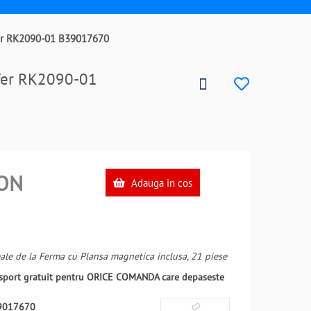
afer RK2090-01 B39017670
afer RK2090-01
ON
Adauga in cos
le de la Ferma cu Plansa magnetica inclusa, 21 piese
ansport gratuit pentru ORICE COMANDA care depaseste
9017670