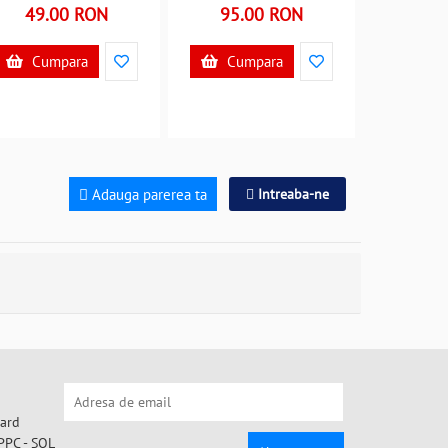
B39018071
MY18259 B39018259
49.00 RON
95.00 RON
Cumpara
Cumpara
Adauga parerea ta
Intreaba-ne