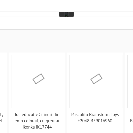
L,
Joc educativ Cilindri din
Pusculita Brainstorm Toys
el
lemn colorati, cu greutati
E2048 B39016960
B
Ikonka IK17744