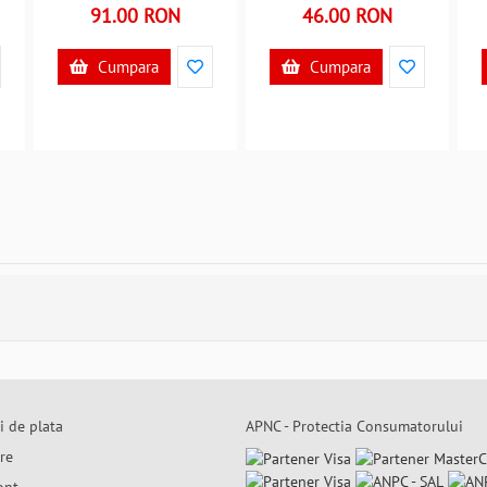
B39017744
91.00 RON
46.00 RON
Cumpara
Cumpara
i de plata
APNC - Protectia Consumatorului
are