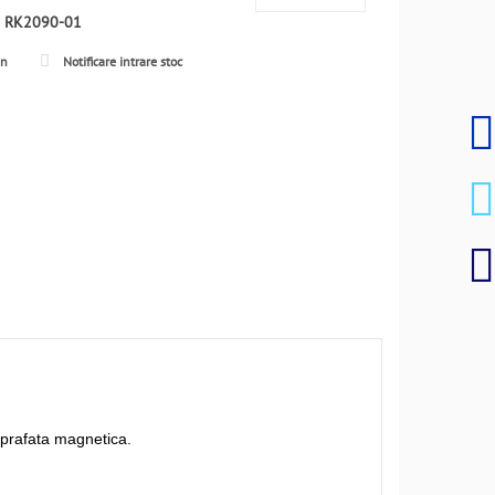
:
RK2090-01
en
Notificare intrare stoc
suprafata magnetica.