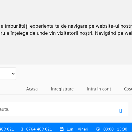
u a îmbunătăți experiența ta de navigare pe website-ul nostr
ru a înțelege de unde vin vizitatorii noștri. Navigând pe web
Acasa
Inregistrare
Intra in cont
Cos
409 021
0764 409 021
Luni - Vineri
09:00 - 15:00