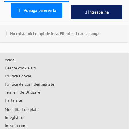
Adauga parerea ta
Intreaba-ne
Nu exista nici o opinie inca. Fii primul care adauga.
Acasa
Despre cookie-uri
Politica Cookie
Politica de Confidentialitate
Termeni de Utilizare
Harta site
Modalitati de plata
Inregistrare
Intra in cont