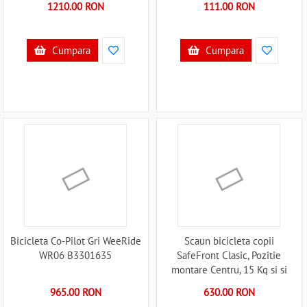
1210.00 RON
111.00 RON
Cumpara
Cumpara
Bicicleta Co-Pilot Gri WeeRide
Scaun bicicleta copii
WR06 B3301635
SafeFront Clasic, Pozitie
montare Centru, 15 Kg si si
Casca Protectie XS 44-48 Fairy
965.00 RON
630.00 RON
Tail WeeRide WR09SKFT