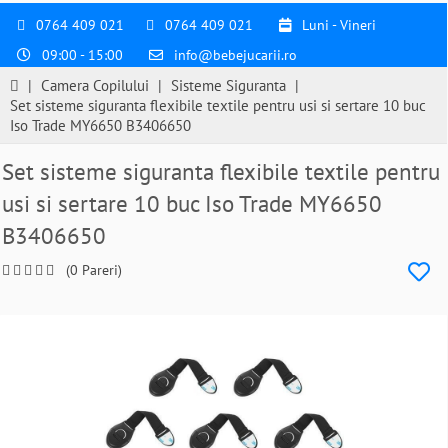
0764 409 021
0764 409 021
Luni - Vineri
09:00 - 15:00
info@bebejucarii.ro
|
Camera Copilului
|
Sisteme Siguranta
|
Set sisteme siguranta flexibile textile pentru usi si sertare 10 buc
Iso Trade MY6650 B3406650
Set sisteme siguranta flexibile textile pentru
usi si sertare 10 buc Iso Trade MY6650
B3406650
(0 Pareri)