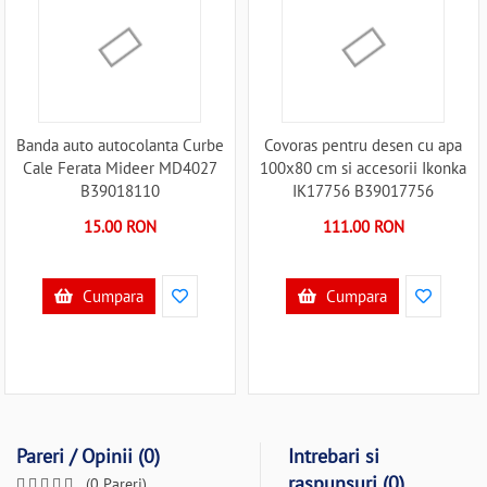
Banda auto autocolanta Curbe
Covoras pentru desen cu apa
Cale Ferata Mideer MD4027
100x80 cm si accesorii Ikonka
B39018110
IK17756 B39017756
15.00 RON
111.00 RON
Cumpara
Cumpara
Pareri / Opinii (0)
Intrebari si
raspunsuri (0)
(0 Pareri)