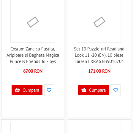
Costum Zana cu Fustita,
Set 10 Puzzle-uri Read and
Aripioare si Bagheta Magica
Look 11 -20 (EN), 10 piese
Princess Friends Toi-Toys
Larsen LRRA6 B39016704
TT12146A B39017864
67.00 RON
171.00 RON
Cumpara
Cumpara