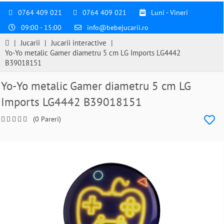
0764 409 021
0764 409 021
Luni - Vineri
09:00 - 15:00
info@bebejucarii.ro
|
Jucarii
|
Jucarii interactive
|
Yo-Yo metalic Gamer diametru 5 cm LG Imports LG4442
B39018151
Yo-Yo metalic Gamer diametru 5 cm LG
Imports LG4442 B39018151
(0 Pareri)