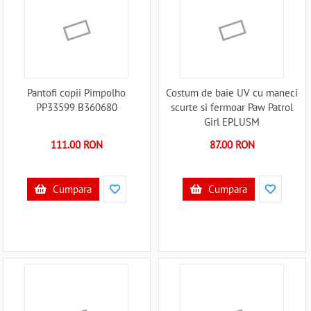
Pantofi copii Pimpolho
Costum de baie UV cu maneci
PP33599 B360680
scurte si fermoar Paw Patrol
Girl EPLUSM
EPMPAW52442225 B360687
111.00 RON
87.00 RON
Cumpara
Cumpara