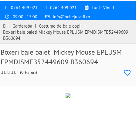
0764 409 021
0764 409 021
Luni - Vineri
09:00 - 15:00
info@bebejucarii.ro
|
Garderoba
|
Costume de baie copii
|
Boxeri baie baieti Mickey Mouse EPLUSM EPMDISMFB52449609
B360694
Boxeri baie baieti Mickey Mouse EPLUSM
EPMDISMFB52449609 B360694
(0 Pareri)