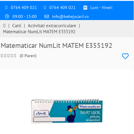
0764 409 021
0764 409 021
Luni - Vineri
09:00 - 15:00
info@bebejucarii.ro
|
Carti
|
Activitati extracurriculare
|
Matematicar NumLit MATEM E355192
Matematicar NumLit MATEM E355192
(0 Pareri)