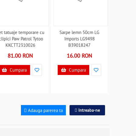
et tatuaje temporare cu
Sarpe lemn 50cm LG
clipici Paw Patrol Tytoo
Imports LG9498
KKCTT2310026
B39018247
B39017958
81.00 RON
16.00 RON
Cumpara
Cumpara
Adauga parerea ta
Intreaba-ne