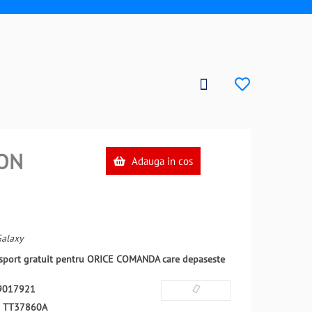
ON
Adauga in cos
Galaxy
ansport gratuit pentru ORICE COMANDA care depaseste
9017921
:
TT37860A