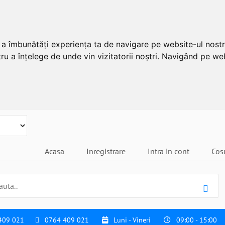
u a îmbunătăți experiența ta de navigare pe website-ul nostr
ru a înțelege de unde vin vizitatorii noștri. Navigând pe web
Acasa
Inregistrare
Intra in cont
Cos
409 021
0764 409 021
Luni - Vineri
09:00 - 15:00