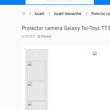
|
Jucarii
|
Jucarii interactive
|
Proiector c
Proiector camera Galaxy Toi-Toys 
(0 Pareri)