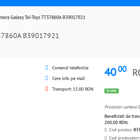
amera Galaxy Toi-Toys TT37860A B39017921
TT37860A B39017921
00
40
Comenzi telefonice
R
Cere info pe mail
Transport: 15.00 RON
In stoc
Proiector camera 
Beneficiati de tr
200.00 RON.
Cod produs:
B3
Cod producator