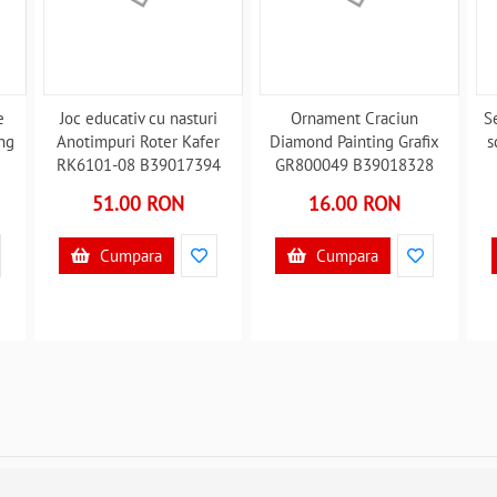
e
Joc educativ cu nasturi
Ornament Craciun
S
ng
Anotimpuri Roter Kafer
Diamond Painting Grafix
s
RK6101-08 B39017394
GR800049 B39018328
51.00 RON
16.00 RON
Cumpara
Cumpara