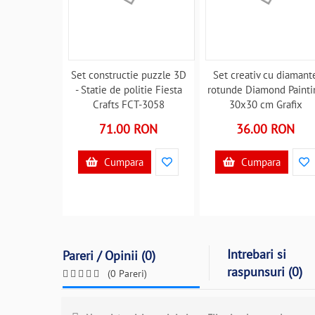
Set constructie puzzle 3D
Set creativ cu diamant
- Statie de politie Fiesta
rotunde Diamond Painti
Crafts FCT-3058
30x30 cm Grafix
B39018229
GRCR2009-22GE
71.00 RON
36.00 RON
B39017896
Cumpara
Cumpara
Intrebari si
Pareri / Opinii (0)
raspunsuri (0)
(0 Pareri)