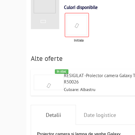
Culori disponibile
Initiala
Alte oferte
In stoc
RESIGILAT -Proiector camera Galaxy 
R50026
Culoare: Albastru
Detalii
Date logistice
Proiector camera si lampa de veghe Galaxy