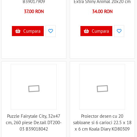
B39017909
Extra Shiny Animal 20x20 cm
Toi-Toys TT47169Z B39017851
37.00 RON
34.00 RON
Cumpara
Cumpara
Puzzle Fairytale City, 32x47
Proiector desen cu 20
cm, 260 piese De.tail DT200-
sabloane si 6 carioci 22.5 x 18
03 B39018042
x 6 cm Koala Diary KD80309
B39018053