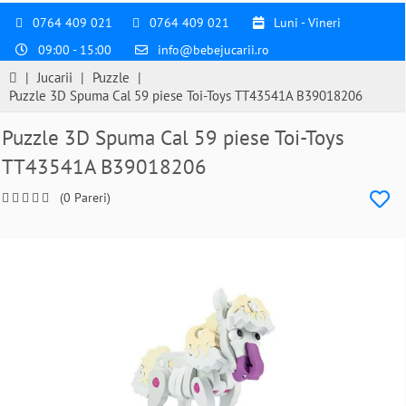
0764 409 021
0764 409 021
Luni - Vineri
09:00 - 15:00
info@bebejucarii.ro
|
Jucarii
|
Puzzle
|
Puzzle 3D Spuma Cal 59 piese Toi-Toys TT43541A B39018206
Puzzle 3D Spuma Cal 59 piese Toi-Toys
TT43541A B39018206
(0 Pareri)