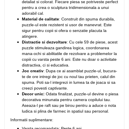
detaliat si colorat. Fiecare piesa se potriveste perfect
pentru a crea o sculptura tridimensionala a unui
adorabil cal.
Material de calitate
: Construit din spuma durabila,
puzzle-ul este rezistent si usor de manevrat. Este
sigur pentru copii si ofera o senzatie placuta la
atingere.
Distractie si dezvoltare
: Cu cele 59 de piese, acest
puzzle stimuleaza gandirea logica, coordonarea
mana-ochi si abilitatile de rezolvare a problemelor la
copiii cu varsta peste 6 ani. Este nu doar o activitate
distractiva, ci si educativa.
Joc creativ
: Dupa ce ai asamblat puzzle-ul, bucura-
te de ore intregi de joc cu noul tau prieten, calul din
spuma. Poti sa-l integrezi in lumea ta de joaca si sa
creezi povesti captivante.
Decor unic:
Odata finalizat, puzzle-ul devine o piesa
decorativa minunata pentru camera copilului tau.
Aseaza-l pe raft sau pe birou pentru a aduce o nota
ludica si plina de farmec in spatiul sau personal.
Informatii suplimentare:
Varsta recomandata: Peste 6 ani