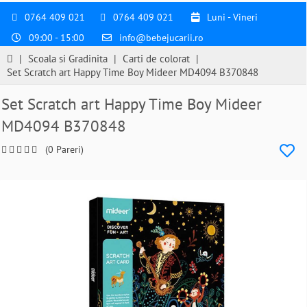
0764 409 021
0764 409 021
Luni - Vineri
09:00 - 15:00
info@bebejucarii.ro
|
Scoala si Gradinita
|
Carti de colorat
|
Set Scratch art Happy Time Boy Mideer MD4094 B370848
Set Scratch art Happy Time Boy Mideer
MD4094 B370848
(0 Pareri)