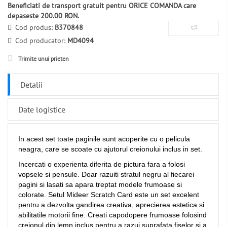
Beneficiati de transport gratuit pentru ORICE COMANDA care
depaseste 200.00 RON.
Cod produs:
B370848
Cod producator:
MD4094
Trimite unui prieten
Detalii
Date logistice
In acest set toate paginile sunt acoperite cu o pelicula
neagra, care se scoate cu ajutorul creionului inclus in set.
Incercati o experienta diferita de pictura fara a folosi
vopsele si pensule. Doar razuiti stratul negru al fiecarei
pagini si lasati sa apara treptat modele frumoase si
colorate. Setul Mideer Scratch Card este un set excelent
pentru a dezvolta gandirea creativa, aprecierea estetica si
abilitatile motorii fine. Creati capodopere frumoase folosind
creionul din lemn inclus pentru a razui suprafata fiselor si a