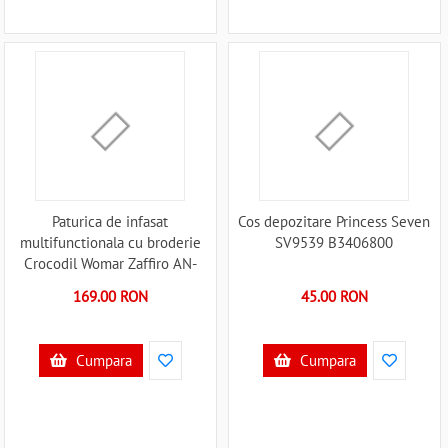
Paturica de infasat
Cos depozitare Princess Seven
multifunctionala cu broderie
SV9539 B3406800
Crocodil Womar Zaffiro AN-
BWZF-05CR B3406422
169.00 RON
45.00 RON
Cumpara
Cumpara