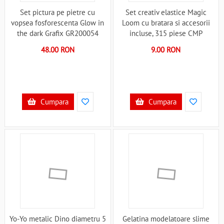
Set pictura pe pietre cu
Set creativ elastice Magic
vopsea fosforescenta Glow in
Loom cu bratara si accesorii
the dark Grafix GR200054
incluse, 315 piese CMP
B39018080
CMPEC3260 B39018126
48.00 RON
9.00 RON
Cumpara
Cumpara
Yo-Yo metalic Dino diametru 5
Gelatina modelatoare slime