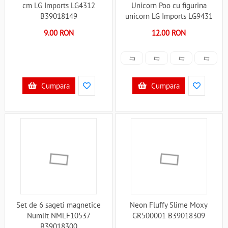
cm LG Imports LG4312
Unicorn Poo cu figurina
B39018149
unicorn LG Imports LG9431
B39018168
9.00 RON
12.00 RON
Cumpara
Cumpara
Set de 6 sageti magnetice
Neon Fluffy Slime Moxy
Numlit NMLF10537
GR500001 B39018309
B39018300