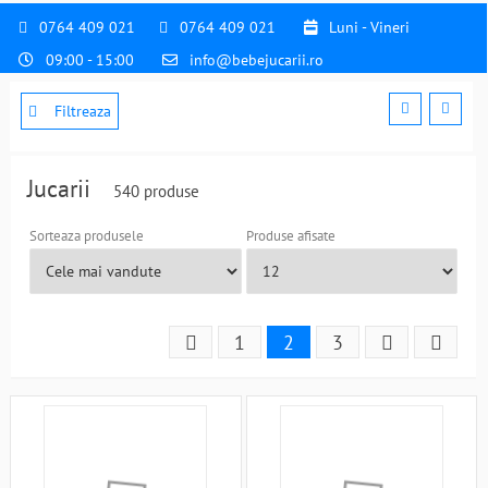
0764 409 021
0764 409 021
Luni - Vineri
09:00 - 15:00
info@bebejucarii.ro
Filtreaza
Jucarii
540 produse
Sorteaza produsele
Produse afisate
1
2
3