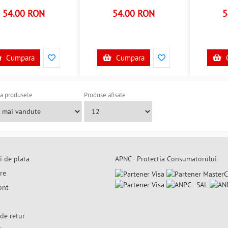
54.00 RON
54.00 RON
5
Cumpara
Cumpara
a produsele
Produse afisate
i de plata
APNC - Protectia Consumatorului
are
ont
de retur