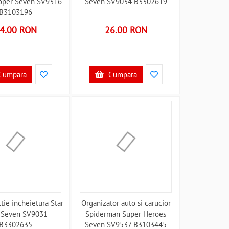
oper Seven SV9316
Seven SV9034 B3302619
B3103196
4.00 RON
26.00 RON
Cumpara
Cumpara
tie incheietura Star
Organizator auto si carucior
 Seven SV9031
Spiderman Super Heroes
B3302635
Seven SV9537 B3103445