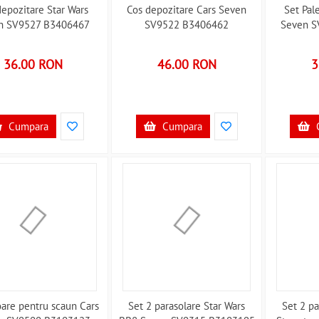
depozitare Star Wars
Cos depozitare Cars Seven
Set Pal
n SV9527 B3406467
SV9522 B3406462
Seven S
36.00 RON
46.00 RON
3
Cumpara
Cumpara
are pentru scaun Cars
Set 2 parasolare Star Wars
Set 2 pa