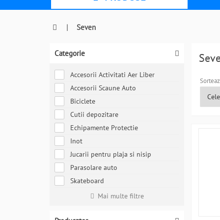
|
Seven
Categorie
Sev
Accesorii Activitati Aer Liber
Sorteaz
Accesorii Scaune Auto
Biciclete
Cutii depozitare
Echipamente Protectie
Inot
Jucarii pentru plaja si nisip
Parasolare auto
Skateboard
Mai multe filtre