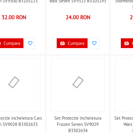
n SV9500 B3103123
BB8 Seven SV9315 B3103195
Stormtro
32.00 RON
24.00 RON
2
Cumpara
Cumpara
tectie incheietura Cars
Set Protectie incheietura
Set Protec
n SV9028 B3302633
Frozen Seven SV9029
Wars
B3302634