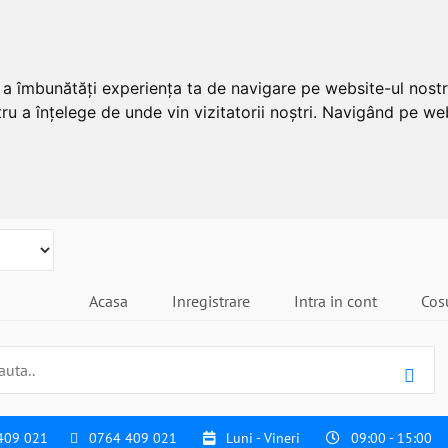
u a îmbunătăți experiența ta de navigare pe website-ul nostr
ru a înțelege de unde vin vizitatorii noștri. Navigând pe web
Acasa
Inregistrare
Intra in cont
Cos
409 021
0764 409 021
Luni - Vineri
09:00 - 15:00