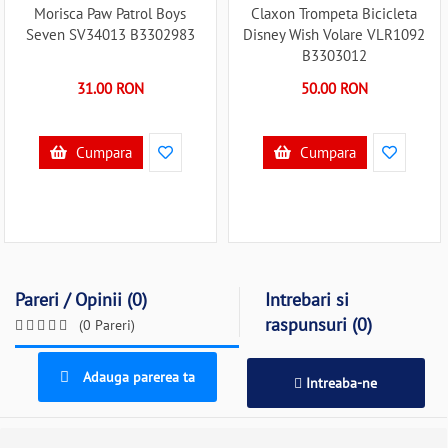
Morisca Paw Patrol Boys
Claxon Trompeta Bicicleta
Seven SV34013 B3302983
Disney Wish Volare VLR1092
B3303012
31.00 RON
50.00 RON
Cumpara
Cumpara
Pareri / Opinii (0)
Intrebari si
raspunsuri (0)
(0 Pareri)
Adauga parerea ta
Intreaba-ne