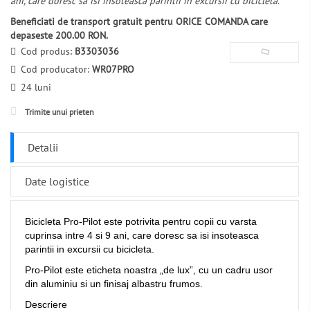
ani, care doresc sa isi insoteasca parintii in excursii cu bicicleta.
Beneficiati de transport gratuit pentru ORICE COMANDA care
depaseste 200.00 RON.
Cod produs:
B3303036
Cod producator:
WR07PRO
24 luni
Trimite unui prieten
Detalii
Date logistice
Bicicleta Pro-Pilot este potrivita pentru copii cu varsta
cuprinsa intre 4 si 9 ani, care doresc sa isi insoteasca
parintii in excursii cu bicicleta.
Pro-Pilot este eticheta noastra „de lux”, cu un cadru usor
din aluminiu si un finisaj albastru frumos.
Descriere