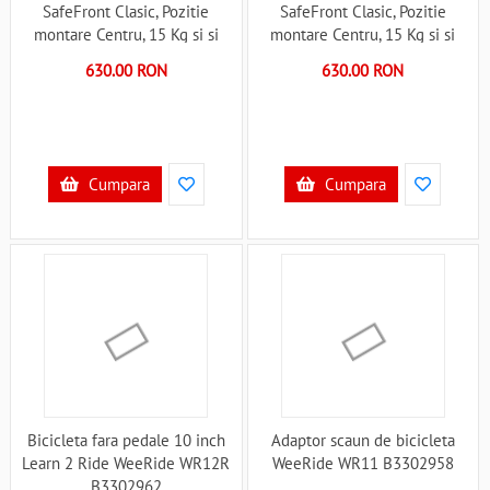
SafeFront Clasic, Pozitie
SafeFront Clasic, Pozitie
montare Centru, 15 Kg si si
montare Centru, 15 Kg si si
Casca Protectie XS 44-48
Casca Protectie XS 44-48
630.00 RON
630.00 RON
Penguin WeeRide WR09SKPG
Police WeeRide WR09SKPL
B3302947
B3302948
Cumpara
Cumpara
Bicicleta fara pedale 10 inch
Adaptor scaun de bicicleta
Learn 2 Ride WeeRide WR12R
WeeRide WR11 B3302958
B3302962