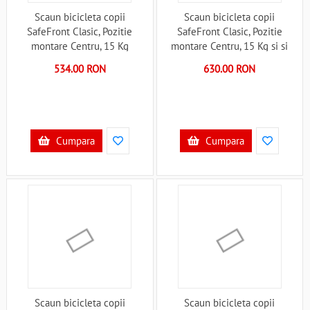
Scaun bicicleta copii
Scaun bicicleta copii
SafeFront Clasic, Pozitie
SafeFront Clasic, Pozitie
montare Centru, 15 Kg
montare Centru, 15 Kg si si
WeeRide WR09 B3302686
Casca Protectie XS 44-48 Fairy
534.00 RON
630.00 RON
Tail WeeRide WR09SKFT
B3302946
Cumpara
Cumpara
Scaun bicicleta copii
Scaun bicicleta copii