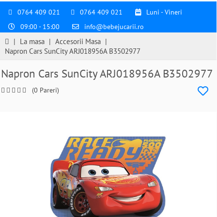
0764 409 021
0764 409 021
Luni - Vineri
09:00 - 15:00
info@bebejucarii.ro
|
La masa
|
Accesorii Masa
|
Napron Cars SunCity ARJ018956A B3502977
Napron Cars SunCity ARJ018956A B3502977
(0 Pareri)