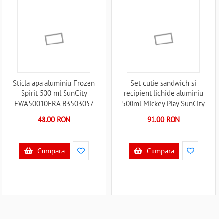
Sticla apa aluminiu Frozen
Set cutie sandwich si
Spirit 500 ml SunCity
recipient lichide aluminiu
EWA50010FRA B3503057
500ml Mickey Play SunCity
EWA30007MK B3503051
48.00 RON
91.00 RON
Cumpara
Cumpara