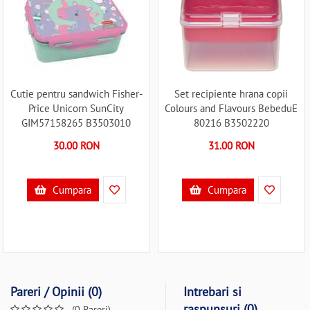
Cutie pentru sandwich Fisher-
Set recipiente hrana copii
Price Unicorn SunCity
Colours and Flavours BebeduE
GIM57158265 B3503010
80216 B3502220
30.00 RON
31.00 RON
Cumpara
Cumpara
Pareri / Opinii (0)
Intrebari si
raspunsuri (0)
(0 Pareri)