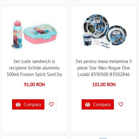
Set cutie sandwich si
Set pentru masa melamina 5
recipient lichide aluminiu
piese Star Wars Rogue One
500ml Frozen Spirit SunCity
Lulabi 8330500 B3502846
EWA50009FR B3503056
91.00 RON
101.00 RON
Cumpara
Cumpara