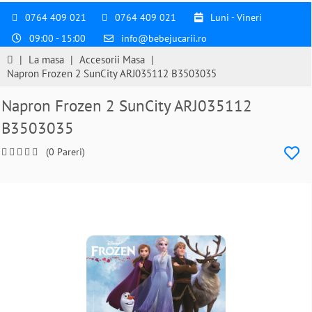
0764 409 021
0764 409 021
Luni - Vineri
09:00 - 15:00
info@bebejucarii.ro
|
La masa
|
Accesorii Masa
|
Napron Frozen 2 SunCity ARJ035112 B3503035
Napron Frozen 2 SunCity ARJ035112
B3503035
(0 Pareri)