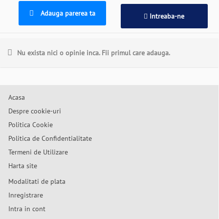
Adauga parerea ta
Intreaba-ne
Nu exista nici o opinie inca. Fii primul care adauga.
Acasa
Despre cookie-uri
Politica Cookie
Politica de Confidentialitate
Termeni de Utilizare
Harta site
Modalitati de plata
Inregistrare
Intra in cont