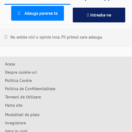
Adauga parerea ta
Intreaba-ne
Nu exista nici o opinie inca. Fii primul care adauga.
Acasa
Despre cookie-uri
Politica Cookie
Politica de Confidentialitate
Termeni de Utilizare
Harta site
Modalitati de plata
Inregistrare
Intra in cont