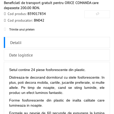
Beneficiati de transport gratuit pentru ORICE COMANDA care
depaseste 200.00 RON.
Cod produs:
B39017834
Cod producator:
BN042
Trimite unui prieten
Detalii
Date logistice
Setul contine 24 piese fosforescente din plastic.
Distreaza-te decorand dormitorul cu stele fosforescente. In
plus, poti decora mobila, cartile, jucariile preferate, si multe
altele. Pe timp de noapte, cand se sting luminile, ele
produc un efect luminos fantastic.
Forme fosforescente din plastic de inalta calitate care
lumineaza in noapte.
Formele au nevoie de 60 secunde de expunere la lumina