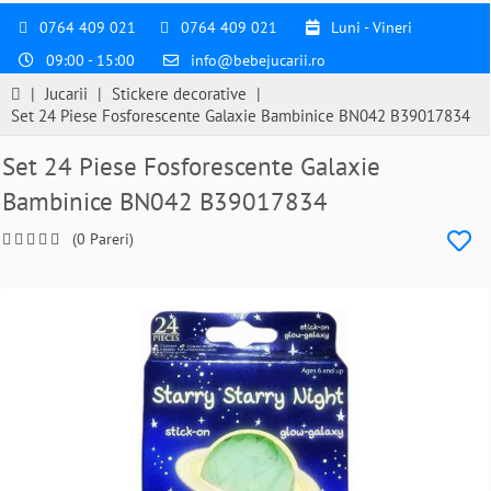
0764 409 021
0764 409 021
Luni - Vineri
09:00 - 15:00
info@bebejucarii.ro
|
Jucarii
|
Stickere decorative
|
Set 24 Piese Fosforescente Galaxie Bambinice BN042 B39017834
Set 24 Piese Fosforescente Galaxie
Bambinice BN042 B39017834
(0 Pareri)