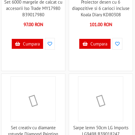
Set 6000 margele de calcat cu
Proiector desen cu 6
accesorii Iso Trade MY17980
diapozitive si 6 carioci incluse
B39017980
Koala Diary KD80308
B39018054
97.00 RON
101.00 RON
Cumpara
Cumpara
Set creativ cu diamante
Sarpe lemn 50cm LG Imports
rotunde Diamond Painting
LG9498 B39018247