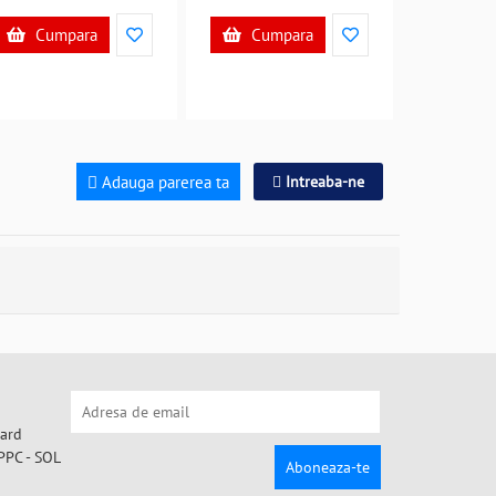
Cumpara
Cumpara
Adauga parerea ta
Intreaba-ne
Aboneaza-te