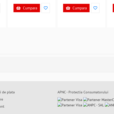
Cumpara
Cumpara
i de plata
APNC - Protectia Consumatorului
are
ont