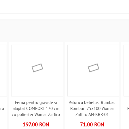
Perna pentru gravide si
Paturica bebelusi Bumbac
ro
alaptat COMFORT 170 cm
Romburi 75x100 Womar
cu poliester Womar Zaffiro
Zaffiro AN-KBR-01
AN-PK-17N B3406605
B3406431
197.00 RON
71.00 RON