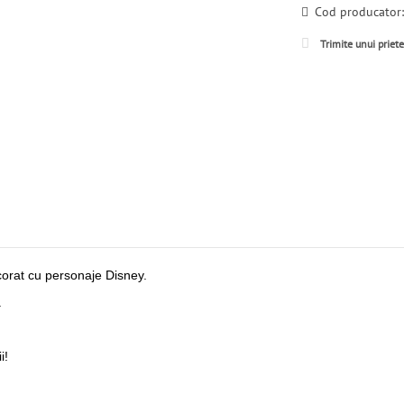
Cod producator
Trimite unui priet
ecorat cu personaje Disney.
.
i!