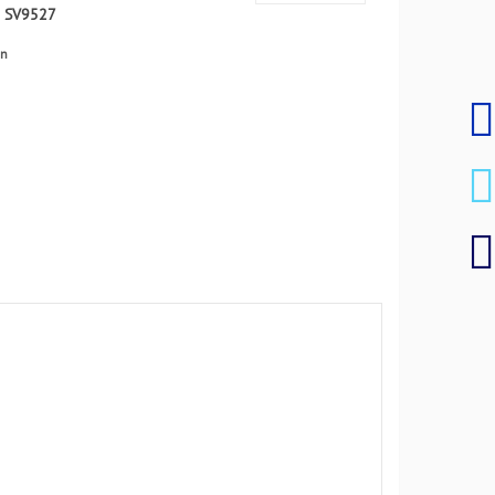
:
SV9527
en