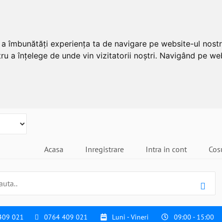
u a îmbunătăți experiența ta de navigare pe website-ul nostr
ru a înțelege de unde vin vizitatorii noștri. Navigând pe web
Acasa
Inregistrare
Intra in cont
Cos
409 021
0764 409 021
Luni - Vineri
09:00 - 15:00