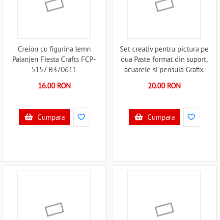
Creion cu figurina lemn
Set creativ pentru pictura pe
Paianjen Fiesta Crafts FCP-
oua Paste format din suport,
5157 B370611
acuarele si pensula Grafix
GR810033 B370904
16.00 RON
20.00 RON
Cumpara
Cumpara