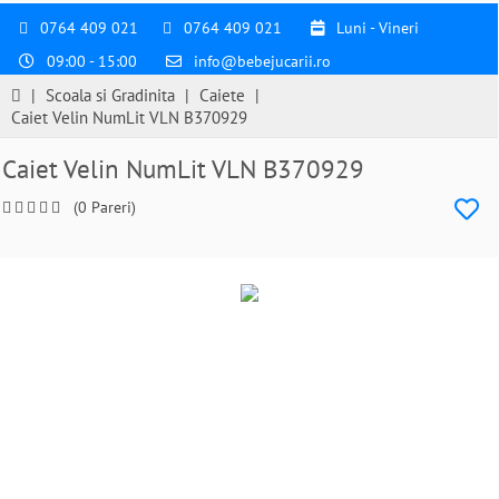
0764 409 021
0764 409 021
Luni - Vineri
09:00 - 15:00
info@bebejucarii.ro
|
Scoala si Gradinita
|
Caiete
|
Caiet Velin NumLit VLN B370929
Caiet Velin NumLit VLN B370929
(0 Pareri)