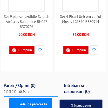
Set 9 planse razuibile Scratch
Set 4 Pixuri Unicorn cu Puf
ArtCards Bambinice BN047
Moses LG6350 B370914
B370706
20.00 RON
36.00 RON
Cumpara
Cumpara
Pareri / Opinii (0)
Intrebari si
raspunsuri (0)
(0 Pareri)
Adauga parerea ta
Intreaba-ne