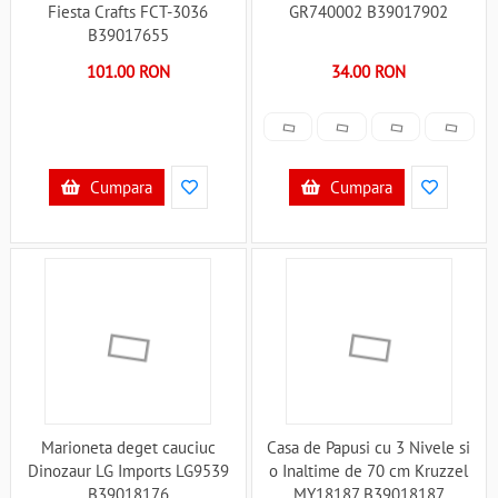
Fiesta Crafts FCT-3036
GR740002 B39017902
B39017655
101.00 RON
34.00 RON
Cumpara
Cumpara
Marioneta deget cauciuc
Casa de Papusi cu 3 Nivele si
Dinozaur LG Imports LG9539
o Inaltime de 70 cm Kruzzel
B39018176
MY18187 B39018187