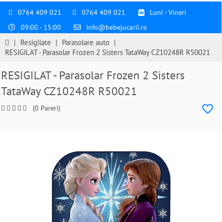
0764 409 021
0764 409 021
Luni - Vineri
09:00 - 15:00
info@bebejucarii.ro
|
Resigilate
|
Parasolare auto
|
RESIGILAT - Parasolar Frozen 2 Sisters TataWay CZ10248R R50021
RESIGILAT - Parasolar Frozen 2 Sisters
TataWay CZ10248R R50021
(0 Pareri)