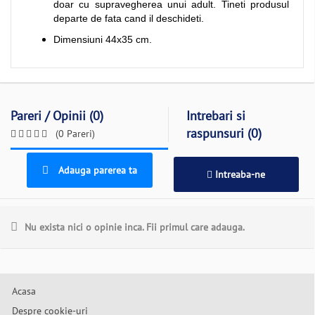
doar cu supravegherea unui adult. Tineti produsul
departe de fata cand il deschideti.
Dimensiuni 44x35 cm.
Pareri / Opinii (0)
Intrebari si
raspunsuri (0)
(0 Pareri)
Adauga parerea ta
Intreaba-ne
Nu exista nici o opinie inca. Fii primul care adauga.
Acasa
Despre cookie-uri