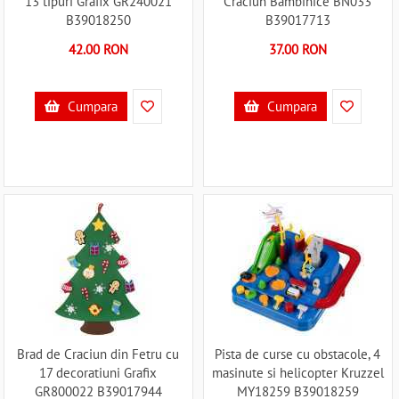
13 tipuri Grafix GR240021
Craciun Bambinice BN033
B39018250
B39017713
42.00 RON
37.00 RON
Cumpara
Cumpara
Brad de Craciun din Fetru cu
Pista de curse cu obstacole, 4
17 decoratiuni Grafix
masinute si helicopter Kruzzel
GR800022 B39017944
MY18259 B39018259