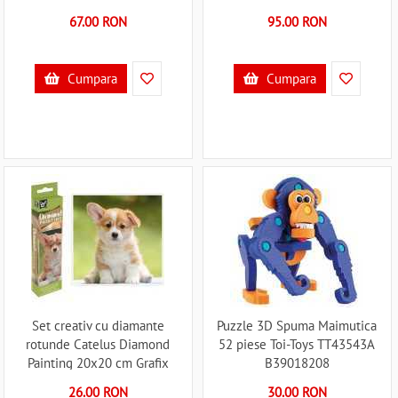
67.00 RON
95.00 RON
Cumpara
Cumpara
Set creativ cu diamante
Puzzle 3D Spuma Maimutica
rotunde Catelus Diamond
52 piese Toi-Toys TT43543A
Painting 20x20 cm Grafix
B39018208
GRCR2092-23GE1 B39018028
26.00 RON
30.00 RON