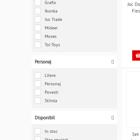
Grafix
Joc D
Fie
Ikonka
Iso Trade
Mideer
Moses
Toi-Toys
Personaj
Litere
Personaj
Povesti
Stiinta
Disponibil
In stoc
Set
Stoc epuizat