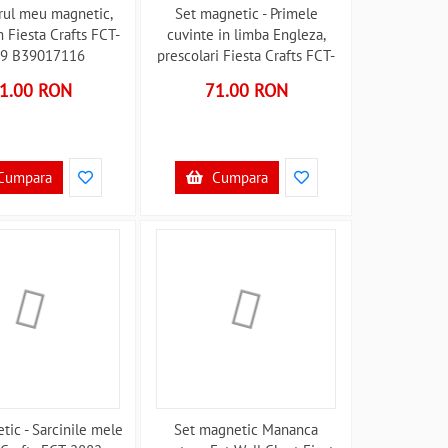
rul meu magnetic,
Set magnetic - Primele
 Fiesta Crafts FCT-
cuvinte in limba Engleza,
9 B39017116
prescolari Fiesta Crafts FCT-
2536 B39017118
1.00 RON
71.00 RON
Cumpara
Cumpara
tic - Sarcinile mele
Set magnetic Mananca