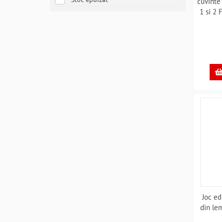
cuvinte 
1 si 2 
Joc ed
din le