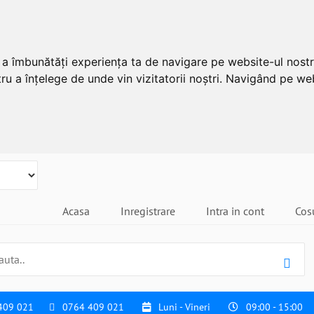
u a îmbunătăți experiența ta de navigare pe website-ul nostr
ru a înțelege de unde vin vizitatorii noștri. Navigând pe web
Acasa
Inregistrare
Intra in cont
Cos
409 021
0764 409 021
Luni - Vineri
09:00 - 15:00