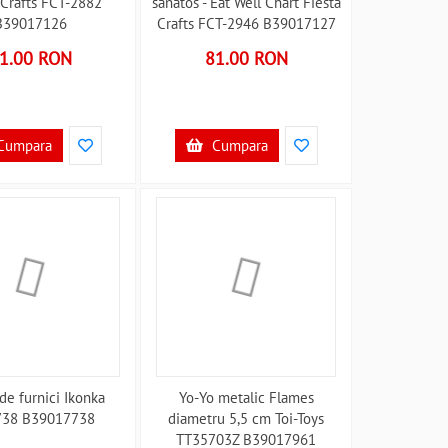
 Crafts FCT-2882
sanatos - Eat Well Chart Fiesta
B39017126
Crafts FCT-2946 B39017127
1.00 RON
81.00 RON
Cumpara
Cumpara
de furnici Ikonka
Yo-Yo metalic Flames
738 B39017738
diametru 5,5 cm Toi-Toys
TT35703Z B39017961