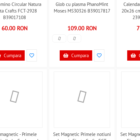
omino Circular Natura
Glob cu plasma PhanoMint
Calenda
sta Crafts FCT-2928
Moses MS30326 B39017817
20x26 cm
B39017108
239
60.00 RON
109.00 RON
7
Cumpara
Cumpara
 magnetic - Primele
Set Magnetic Primele notiuni
Set Magne