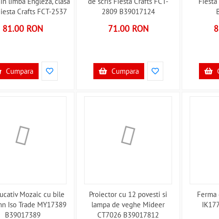
in limba Engleza, clasa
de scris Fiesta Crafts FCT-
Fiesta
Fiesta Crafts FCT-2537
2809 B39017124
B39017119
81.00 RON
71.00 RON
8
Cumpara
Cumpara
ucativ Mozaic cu bile
Proiector cu 12 povesti si
Ferma 
mn Iso Trade MY17389
lampa de veghe Mideer
IK17
B39017389
CT7026 B39017812