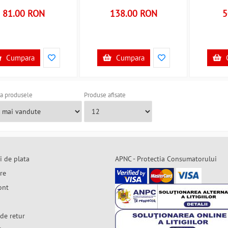
81.00 RON
138.00 RON
5
Cumpara
Cumpara
a produsele
Produse afisate
i de plata
APNC - Protectia Consumatorului
are
ont
de retur