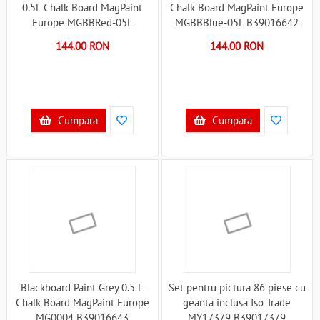
0.5L Chalk Board MagPaint
Chalk Board MagPaint Europe
Europe MGBBRed-05L
MGBBBlue-05L B39016642
B39014137
144.00 RON
144.00 RON
Cumpara
Cumpara
Blackboard Paint Grey 0.5 L
Set pentru pictura 86 piese cu
Chalk Board MagPaint Europe
geanta inclusa Iso Trade
MG0004 B39016643
MY17379 B39017379