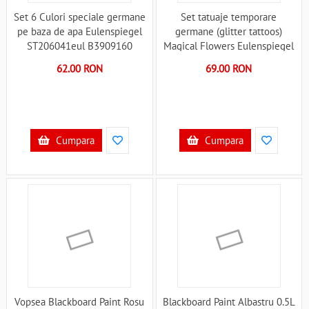
Set 6 Culori speciale germane
Set tatuaje temporare
pe baza de apa Eulenspiegel
germane (glitter tattoos)
ST206041eul B3909160
Magical Flowers Eulenspiegel
ST730560EULGT B39011163
62.00 RON
69.00 RON
Cumpara
Cumpara
Vopsea Blackboard Paint Rosu
Blackboard Paint Albastru 0.5L