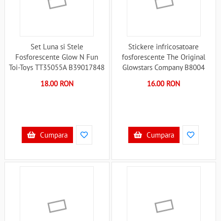
Set Luna si Stele
Stickere infricosatoare
Fosforescente Glow N Fun
fosforescente The Original
Toi-Toys TT35055A B39017848
Glowstars Company B8004
B39011079
18.00 RON
16.00 RON
Cumpara
Cumpara