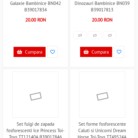
Galaxie Bambinice BN042
Dinozauri Bambinice BN039
B39017834
B39017813
20.00 RON
20.00 RON
Cumpara
Cumpara
Set fulgi de zapada
Set forme fosforescente
fosforescenti Ice Princess Toi-
Caluti si Unicorni Dream
Toys TT12140A B39017846
Horse Toi-Toys TT49524A