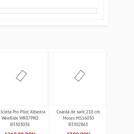
cicleta Pro-Pilot Albastra
Coarda de sarit 210 cm
WeeRide WR07PRO
Moses MS16030
B3303036
B3302863