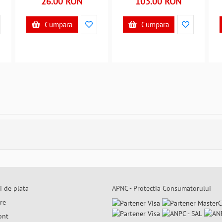
26.00 RON
103.00 RON
Cumpara
Cumpara
i de plata
APNC - Protectia Consumatorului
are
ont