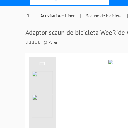
|
Activitati Aer Liber
|
Scaune de bicicleta
|
Adaptor scaun de bicicleta WeeRi
(0 Pareri)