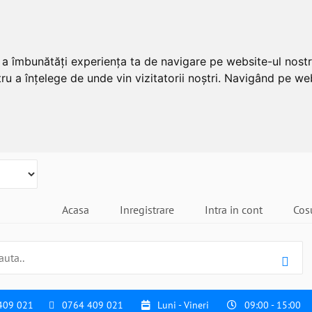
u a îmbunătăți experiența ta de navigare pe website-ul nostr
ru a înțelege de unde vin vizitatorii noștri. Navigând pe web
Acasa
Inregistrare
Intra in cont
Cos
409 021
0764 409 021
Luni - Vineri
09:00 - 15:00