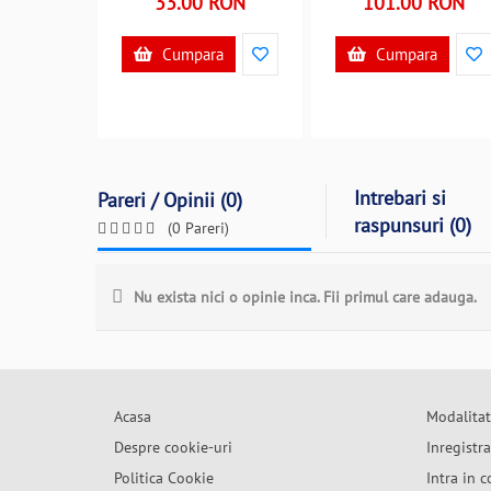
33.00 RON
101.00 RON
Cumpara
Cumpara
Intrebari si
Pareri / Opinii (0)
raspunsuri (0)
(0 Pareri)
Nu exista nici o opinie inca. Fii primul care adauga.
Acasa
Modalitat
Despre cookie-uri
Inregistr
Politica Cookie
Intra in c