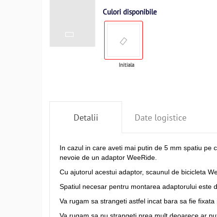
Culori disponibile
Initiala
Detalii
Date logistice
In cazul in care aveti mai putin de 5 mm spatiu pe
nevoie de un adaptor WeeRide.
Cu ajutorul acestui adaptor, scaunul de bicicleta We
Spatiul necesar pentru montarea adaptorului este d
Va rugam sa strangeti astfel incat bara sa fie fixata 
Va rugam sa nu strangeti prea mult deoarece ar put