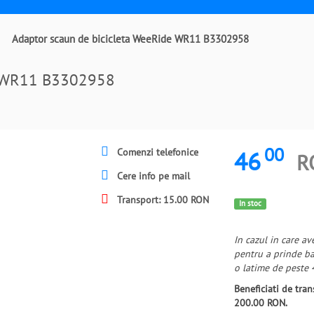
Adaptor scaun de bicicleta WeeRide WR11 B3302958
de WR11 B3302958
00
46
Comenzi telefonice
R
Cere info pe mail
Transport: 15.00 RON
In stoc
In cazul in care a
pentru a prinde ba
o latime de peste
Beneficiati de tr
200.00 RON.