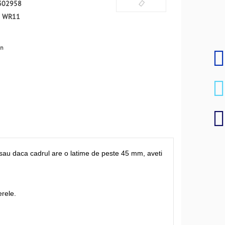
302958
:
WR11
en
 sau daca cadrul are o latime de peste 45 mm, aveti
rele.