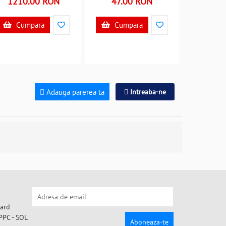
1210.00 RON
47.00 RON
Cumpara
Cumpara
Adauga parerea ta
Intreaba-ne
Aboneaza-te