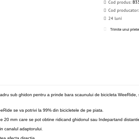
Cod produs:
B3
Cod producator
24 luni
Trimite unui priet
 cadru sub ghidon pentru a prinde bara scaunului de bicicleta WeeRide,
eRide se va potrivi la 99% din bicicletele de pe piata.
e 20 mm care se pot obtine ridicand ghidonul sau Indepartand distantie
in canalul adaptorului.
ea afecta directia.