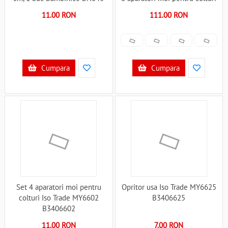
B3406789
Bambinice BN008 B3406590
11.00 RON
111.00 RON
Cumpara
Cumpara
Set 4 aparatori moi pentru
Opritor usa Iso Trade MY6625
colturi Iso Trade MY6602
B3406625
B3406602
11.00 RON
7.00 RON