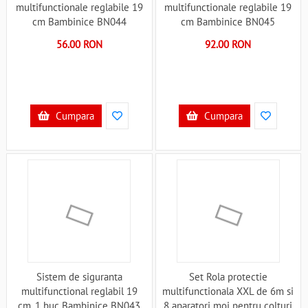
multifunctionale reglabile 19
multifunctionale reglabile 19
cm Bambinice BN044
cm Bambinice BN045
B3406790
B3406791
56.00 RON
92.00 RON
Cumpara
Cumpara
Sistem de siguranta
Set Rola protectie
multifunctional reglabil 19
multifunctionala XXL de 6m si
cm, 1 buc Bambinice BN043
8 aparatori moi pentru colturi