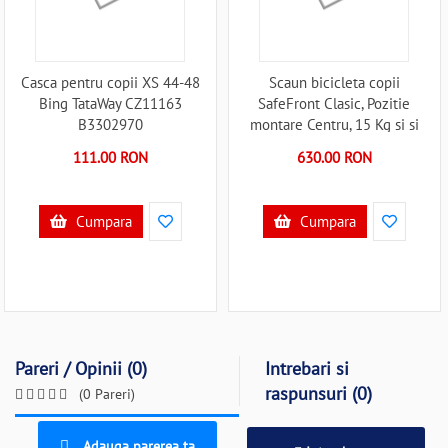
Casca pentru copii XS 44-48
Scaun bicicleta copii
Bing TataWay CZ11163
SafeFront Clasic, Pozitie
B3302970
montare Centru, 15 Kg si si
Casca Protectie XS 44-48
111.00 RON
630.00 RON
Penguin WeeRide WR09SKPG
B3302947
Cumpara
Cumpara
Pareri / Opinii (0)
Intrebari si
raspunsuri (0)
(0 Pareri)
Adauga parerea ta