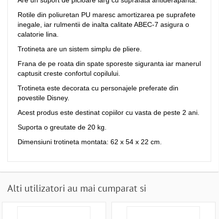
Are un suport de picioare larg cu suprafata antiderapanta.
Rotile din poliuretan PU maresc amortizarea pe suprafete
inegale, iar rulmentii de inalta calitate ABEC-7 asigura o
calatorie lina.
Trotineta are un sistem simplu de pliere.
Frana de pe roata din spate sporeste siguranta iar manerul
captusit creste confortul copilului.
Trotineta este decorata cu personajele preferate din
povestile Disney.
Acest produs este destinat copiilor cu vasta de peste 2 ani.
Suporta o greutate de 20 kg.
Dimensiuni trotineta montata: 62 x 54 x 22 cm.
Alti utilizatori au mai cumparat si